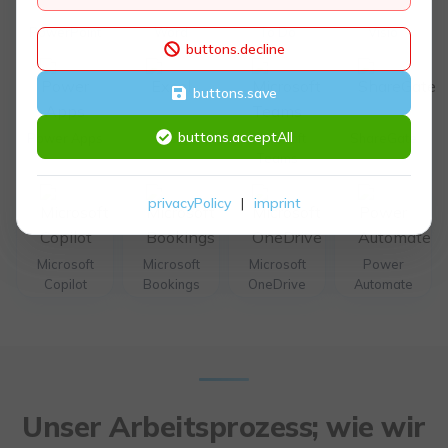
PowerPoint
Word
To Do
Visio
buttons.decline
buttons.save
buttons.acceptAll
Power Apps
Excel
Microsoft
ShareGate
Teams
privacyPolicy
|
imprint
Microsoft
Microsoft
Microsoft
Power
Copilot
Bookings
OneDrive
Automate
Unser Arbeitsprozess; wie wir