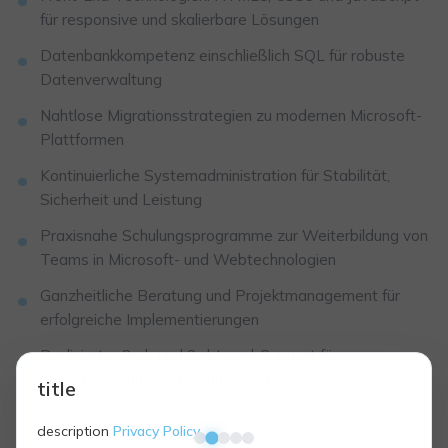
für responsive und skalierbare Lösungen
Datenbankkompetenz einschließlich SQL für robuste
Datenverwaltung
Nahtlose Migrationsstrategien zu modernen Microsoft-
Plattformen
Kontinuierliche Systemadministration für Stabilität,
Sicherheit und Leistung
Praxisnahe Schulungsprogramme zur Weiterbildung von
Teams in Microsoft- und Webtechnologien
Ganzheitliche Beratung und Projektmanagement für
erfolgreiche Implementierungen
Dedizierter 2nd- und 3rd-Level-Support für
Fehlerbehebung und Optimierung
title
description
Privacy Policy
.