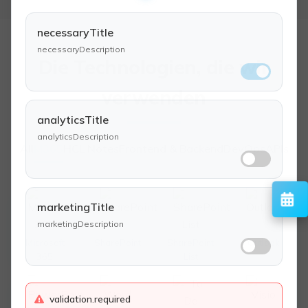
necessaryTitle
necessaryDescription
Die Technologien, die wir
verwenden
analyticsTitle
analyticsDescription
All
M365
HCL Notes
Frontend & Backend
DevOps
APIs
marketingTitle
marketingDescription
Microsoft
SharePoint
SharePoint
Outlook
365
List
validation.required