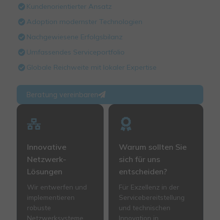
Kundenorientierter Ansatz
Adoption modernster Technologien
Nachgewiesene Erfolgsbilanz
Umfassendes Serviceportfolio
Globale Reichweite mit lokaler Expertise
Beratung vereinbaren
Innovative
Warum sollten Sie
Netzwerk-
sich für uns
Lösungen
entscheiden?
Wir entwerfen und
Für Exzellenz in der
implementieren
Servicebereitstellung
robuste
und technischen
Netzwerksysteme,
Innovation in